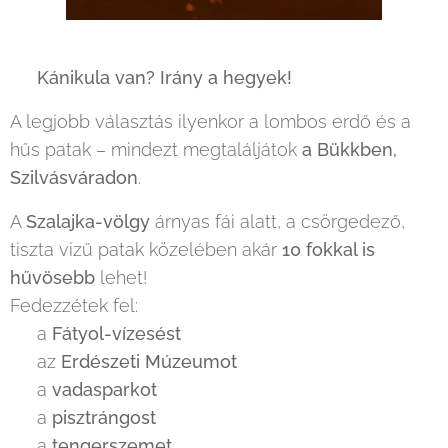
☀️
Kánikula van? Irány a hegyek!
🌳💧
A legjobb választás ilyenkor a lombos erdő és a
hűs patak – mindezt megtaláljátok
a Bükkben,
Szilvásváradon
.
A
Szalajka-völgy
árnyas fái alatt, a csörgedező,
tiszta vizű patak közelében akár
10 fokkal is
hűvösebb
lehet!
Fedezzétek fel:
✨ a
Fátyol-vízesést
🏛 az
Erdészeti Múzeumot
🦌 a
vadasparkot
🐟 a
pisztrángost
🌊 a
tengerszemet