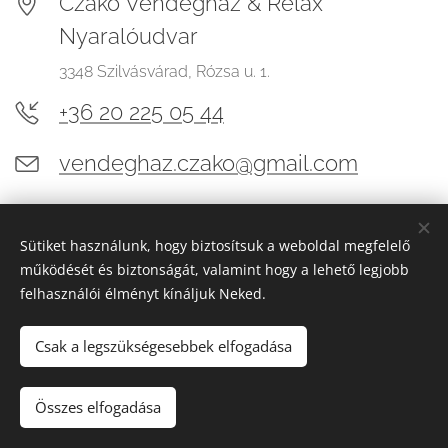
Czakó Vendégház & Relax
Nyaralóudvar
3348 Szilvásvárad, Rózsa u. 1.
+36 20 225 05 44
vendeghaz.czako@gmail.com
Sütiket használunk, hogy biztosítsuk a weboldal megfelelő
működését és biztonságát, valamint hogy a lehető legjobb
felhasználói élményt kínáljuk Neked.
Tájékoztató/ÁSZF/Házirend
Csak a legszükségesebbek elfogadása
Vendégház
|
Nyaralóudvar
Adatvédelmi tájékoztató
Összes elfogadása
Az oldalt a
Webnode
működteti
Sütik